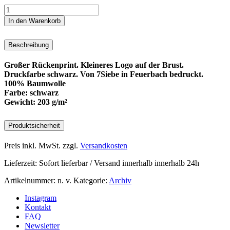
Gegen
Rassismus
In den Warenkorb
mit
7Siebe
Beschreibung
(schwarz)
Menge
Großer Rückenprint. Kleineres Logo auf der Brust.
Druckfarbe schwarz. Von 7Siebe in Feuerbach bedruckt.
100% Baumwolle
Farbe: schwarz
Gewicht: 203 g/m²
Produktsicherheit
Preis inkl. MwSt.
zzgl.
Versandkosten
Lieferzeit:
Sofort lieferbar / Versand innerhalb innerhalb 24h
Artikelnummer:
n. v.
Kategorie:
Archiv
Instagram
Kontakt
FAQ
Newsletter