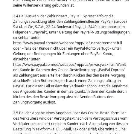
seine Willenserklärung gebunden ist.
2.4 Bei Auswahl der Zahlungsart „PayPal Express“ erfolgt die
Zahlungsabwicklung über den Zahlungsdienstleister PayPal (Europe)
S.à r.l. et Cie, S.C.A., 22-24 Boulevard Royal, L-2449 Luxembourg (im
Folgenden: „PayPal“), unter Geltung der PayPal-Nutzungsbedingungen,
einsehbar unter
https://www.paypal.com/de/webapps/mpp/ua/useragreement-full
oder – falls der Kunde nicht über ein PayPal-Konto verfügt – unter
Geltung der Bedingungen für Zahlungen ohne PayPal-Konto,
einsehbar unter
https://www.paypal.com/de/webapps/mpp/ua/privacywax-full. Wählt
der Kunde im Rahmen des Online-Bestellvorgangs „PayPal Express“
als Zahlungsart aus, erteilt er durch Klicken des den Bestellvorgang
abschließenden Buttons zugleich auch einen Zahlungsauftrag an
PayPal. Für diesen Fall erklärt der Verkäufer schon jetzt die Annahme
des Angebots des Kunden in dem Zeitpunkt, in dem der Kunde durch
Klicken des den Bestellvorgang abschließenden Buttons den
Zahlungsvorgang auslöst.
2.5 Bei der Abgabe eines Angebots über das Online-Bestellformular
des Verkäufers wird der Vertragstext nach dem Vertragsschluss vom
Verkäufer gespeichert und dem Kunden nach Absendung von dessen
Bestellung in Textform (z. B. E-Mail, Fax oder Brief) übermittelt. Eine