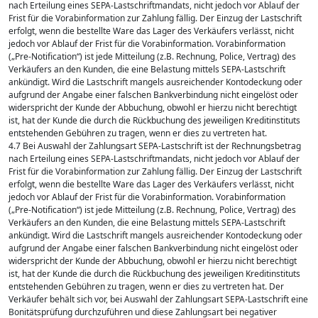
nach Erteilung eines SEPA-Lastschriftmandats, nicht jedoch vor Ablauf der
Frist für die Vorabinformation zur Zahlung fällig. Der Einzug der Lastschrift
erfolgt, wenn die bestellte Ware das Lager des Verkäufers verlässt, nicht
jedoch vor Ablauf der Frist für die Vorabinformation. Vorabinformation
(„Pre-Notification“) ist jede Mitteilung (z.B. Rechnung, Police, Vertrag) des
Verkäufers an den Kunden, die eine Belastung mittels SEPA-Lastschrift
ankündigt. Wird die Lastschrift mangels ausreichender Kontodeckung oder
aufgrund der Angabe einer falschen Bankverbindung nicht eingelöst oder
widerspricht der Kunde der Abbuchung, obwohl er hierzu nicht berechtigt
ist, hat der Kunde die durch die Rückbuchung des jeweiligen Kreditinstituts
entstehenden Gebühren zu tragen, wenn er dies zu vertreten hat.
4.7 Bei Auswahl der Zahlungsart SEPA-Lastschrift ist der Rechnungsbetrag
nach Erteilung eines SEPA-Lastschriftmandats, nicht jedoch vor Ablauf der
Frist für die Vorabinformation zur Zahlung fällig. Der Einzug der Lastschrift
erfolgt, wenn die bestellte Ware das Lager des Verkäufers verlässt, nicht
jedoch vor Ablauf der Frist für die Vorabinformation. Vorabinformation
(„Pre-Notification“) ist jede Mitteilung (z.B. Rechnung, Police, Vertrag) des
Verkäufers an den Kunden, die eine Belastung mittels SEPA-Lastschrift
ankündigt. Wird die Lastschrift mangels ausreichender Kontodeckung oder
aufgrund der Angabe einer falschen Bankverbindung nicht eingelöst oder
widerspricht der Kunde der Abbuchung, obwohl er hierzu nicht berechtigt
ist, hat der Kunde die durch die Rückbuchung des jeweiligen Kreditinstituts
entstehenden Gebühren zu tragen, wenn er dies zu vertreten hat. Der
Verkäufer behält sich vor, bei Auswahl der Zahlungsart SEPA-Lastschrift eine
Bonitätsprüfung durchzuführen und diese Zahlungsart bei negativer