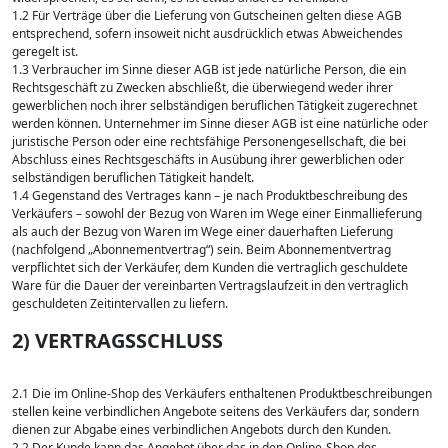
1.2 Für Verträge über die Lieferung von Gutscheinen gelten diese AGB
entsprechend, sofern insoweit nicht ausdrücklich etwas Abweichendes
geregelt ist.
1.3 Verbraucher im Sinne dieser AGB ist jede natürliche Person, die ein
Rechtsgeschäft zu Zwecken abschließt, die überwiegend weder ihrer
gewerblichen noch ihrer selbständigen beruflichen Tätigkeit zugerechnet
werden können. Unternehmer im Sinne dieser AGB ist eine natürliche oder
juristische Person oder eine rechtsfähige Personengesellschaft, die bei
Abschluss eines Rechtsgeschäfts in Ausübung ihrer gewerblichen oder
selbständigen beruflichen Tätigkeit handelt.
1.4 Gegenstand des Vertrages kann – je nach Produktbeschreibung des
Verkäufers – sowohl der Bezug von Waren im Wege einer Einmallieferung
als auch der Bezug von Waren im Wege einer dauerhaften Lieferung
(nachfolgend „Abonnementvertrag“) sein. Beim Abonnementvertrag
verpflichtet sich der Verkäufer, dem Kunden die vertraglich geschuldete
Ware für die Dauer der vereinbarten Vertragslaufzeit in den vertraglich
geschuldeten Zeitintervallen zu liefern.
2) VERTRAGSSCHLUSS
2.1 Die im Online-Shop des Verkäufers enthaltenen Produktbeschreibungen
stellen keine verbindlichen Angebote seitens des Verkäufers dar, sondern
dienen zur Abgabe eines verbindlichen Angebots durch den Kunden.
2.2 Der Kunde kann das Angebot über das in den Online-Shop des