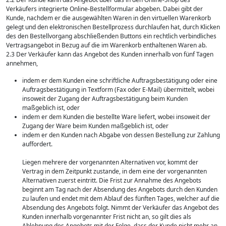
Verkäufers integrierte Online-Bestellformular abgeben. Dabei gibt der
Kunde, nachdem er die ausgewählten Waren in den virtuellen Warenkorb
gelegt und den elektronischen Bestellprozess durchlaufen hat, durch Klicken
des den Bestellvorgang abschließenden Buttons ein rechtlich verbindliches
Vertragsangebot in Bezug auf die im Warenkorb enthaltenen Waren ab.
2.3 Der Verkäufer kann das Angebot des Kunden innerhalb von fünf Tagen
annehmen,
indem er dem Kunden eine schriftliche Auftragsbestätigung oder eine
Auftragsbestätigung in Textform (Fax oder E-Mail) übermittelt, wobei
insoweit der Zugang der Auftragsbestätigung beim Kunden
maßgeblich ist, oder
indem er dem Kunden die bestellte Ware liefert, wobei insoweit der
Zugang der Ware beim Kunden maßgeblich ist, oder
indem er den Kunden nach Abgabe von dessen Bestellung zur Zahlung
auffordert.
Liegen mehrere der vorgenannten Alternativen vor, kommt der
Vertrag in dem Zeitpunkt zustande, in dem eine der vorgenannten
Alternativen zuerst eintritt. Die Frist zur Annahme des Angebots
beginnt am Tag nach der Absendung des Angebots durch den Kunden
zu laufen und endet mit dem Ablauf des fünften Tages, welcher auf die
Absendung des Angebots folgt. Nimmt der Verkäufer das Angebot des
Kunden innerhalb vorgenannter Frist nicht an, so gilt dies als
Ablehnung des Angebots mit der Folge, dass der Kunde nicht mehr an