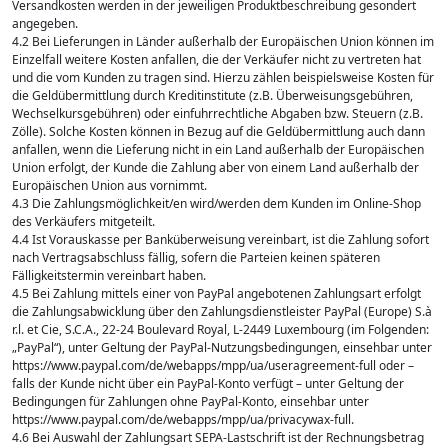
Versandkosten werden in der jeweiligen Produktbeschreibung gesondert
angegeben.
4.2 Bei Lieferungen in Länder außerhalb der Europäischen Union können im
Einzelfall weitere Kosten anfallen, die der Verkäufer nicht zu vertreten hat
und die vom Kunden zu tragen sind. Hierzu zählen beispielsweise Kosten für
die Geldübermittlung durch Kreditinstitute (z.B. Überweisungsgebühren,
Wechselkursgebühren) oder einfuhrrechtliche Abgaben bzw. Steuern (z.B.
Zölle). Solche Kosten können in Bezug auf die Geldübermittlung auch dann
anfallen, wenn die Lieferung nicht in ein Land außerhalb der Europäischen
Union erfolgt, der Kunde die Zahlung aber von einem Land außerhalb der
Europäischen Union aus vornimmt.
4.3 Die Zahlungsmöglichkeit/en wird/werden dem Kunden im Online-Shop
des Verkäufers mitgeteilt.
4.4 Ist Vorauskasse per Banküberweisung vereinbart, ist die Zahlung sofort
nach Vertragsabschluss fällig, sofern die Parteien keinen späteren
Fälligkeitstermin vereinbart haben.
4.5 Bei Zahlung mittels einer von PayPal angebotenen Zahlungsart erfolgt
die Zahlungsabwicklung über den Zahlungsdienstleister PayPal (Europe) S.à
r.l. et Cie, S.C.A., 22-24 Boulevard Royal, L-2449 Luxembourg (im Folgenden:
„PayPal“), unter Geltung der PayPal-Nutzungsbedingungen, einsehbar unter
https://www.paypal.com/de/webapps/mpp/ua/useragreement-full oder –
falls der Kunde nicht über ein PayPal-Konto verfügt – unter Geltung der
Bedingungen für Zahlungen ohne PayPal-Konto, einsehbar unter
https://www.paypal.com/de/webapps/mpp/ua/privacywax-full.
4.6 Bei Auswahl der Zahlungsart SEPA-Lastschrift ist der Rechnungsbetrag