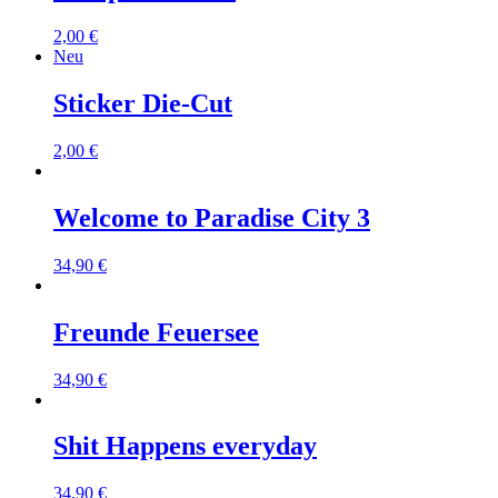
2,00
€
Neu
Sticker Die-Cut
2,00
€
Welcome to Paradise City 3
34,90
€
Freunde Feuersee
34,90
€
Shit Happens everyday
34,90
€