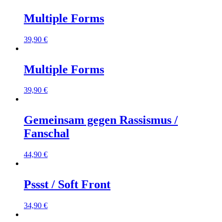
Multiple Forms
39,90
€
Multiple Forms
39,90
€
Gemeinsam gegen Rassismus /
Fanschal
44,90
€
Pssst / Soft Front
34,90
€