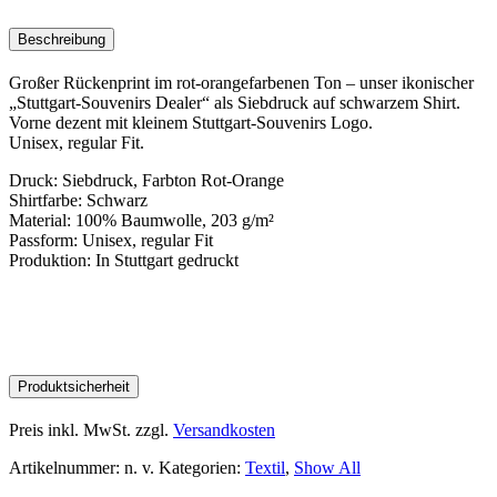
Back
Up
Beschreibung
Menge
Großer Rückenprint im rot-orangefarbenen Ton – unser ikonischer
„Stuttgart-Souvenirs Dealer“ als Siebdruck auf schwarzem Shirt.
Vorne dezent mit kleinem Stuttgart-Souvenirs Logo.
Unisex, regular Fit.
Druck: Siebdruck, Farbton Rot-Orange
Shirtfarbe: Schwarz
Material: 100% Baumwolle, 203 g/m²
Passform: Unisex, regular Fit
Produktion: In Stuttgart gedruckt
Produktsicherheit
Preis inkl. MwSt.
zzgl.
Versandkosten
Artikelnummer:
n. v.
Kategorien:
Textil
,
Show All