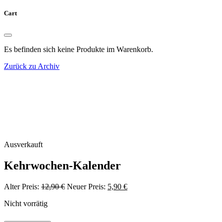
Cart
Es befinden sich keine Produkte im Warenkorb.
Zurück zu Archiv
Ausverkauft
Kehrwochen-Kalender
Ursprünglicher
Aktueller
Alter Preis:
12,90
€
Neuer Preis:
5,90
€
Preis
Preis
Nicht vorrätig
war:
ist:
12,90 €
5,90 €.