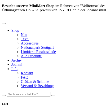
Besucht unseren MiniMart Shop
im Rahmen von "Vollformat" de
Öffnungszeiten Do. - Sa. jeweils von 15 - 19 Uhr in der Johannesstraß
Shop
Neu
Textil
Accessoires
Nationalpark Stuttgart
Limitierte Restbestände
Alle Produkte
Archiv
Journal
Info
Kontakt
FAQ
Größen & Schnitte
Versand & Bezahlung
Cart