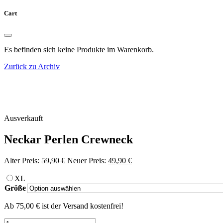
Cart
Es befinden sich keine Produkte im Warenkorb.
Zurück zu Archiv
Ausverkauft
Neckar Perlen Crewneck
Ursprünglicher
Aktueller
Alter Preis:
59,90
€
Neuer Preis:
49,90
€
Preis
Preis
war:
ist:
XL
59,90 €
49,90 €.
Größe
Ab 75,00 € ist der Versand kostenfrei!
Neckar