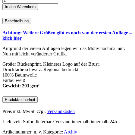
gegen
In den Warenkorb
Rassismus
(Er)
Beschreibung
Menge
Achtung: Weitere Größen gibt es noch von der ersten Auflage –
klick hier
Aufgrund der vielen Anfragen legen wir das Motiv nochmal auf.
Nun mit leicht veränderter Grafik.
Großer Rückenprint. Kleineres Logo auf der Brust.
Druckfarbe schwarz. Regional bedruckt.
100% Baumwolle
Farbe: weiß
Gewicht: 203 g/m²
Produktsicherheit
Preis inkl. MwSt.
zzgl.
Versandkosten
Lieferzeit:
Sofort lieferbar / Versand innerhalb innerhalb 24h
Artikelnummer:
n. v.
Kategorie:
Archiv