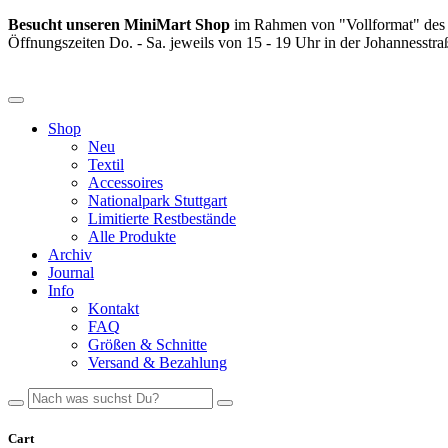
Besucht unseren MiniMart Shop
im Rahmen von "Vollformat" de
Öffnungszeiten Do. - Sa. jeweils von 15 - 19 Uhr in der Johannesstraß
Shop
Neu
Textil
Accessoires
Nationalpark Stuttgart
Limitierte Restbestände
Alle Produkte
Archiv
Journal
Info
Kontakt
FAQ
Größen & Schnitte
Versand & Bezahlung
Cart